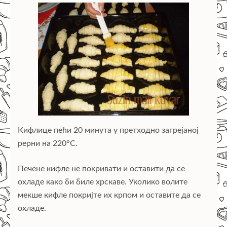
Кифлице пећи 20 минута у претходно загрејаној
рерни на 220°C.
Печене кифле не покривати и оставити да се
охладе како би биле хрскаве. Уколико волите
мекше кифле покријте их крпом и оставите да се
охладе.