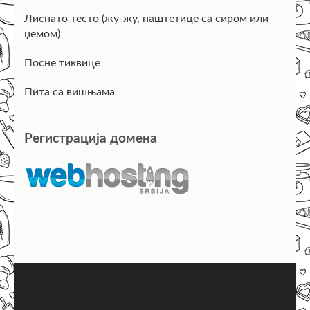
Лиснато тесто (жу-жу, паштетице са сиром или
џемом)
Посне тиквице
Пита са вишњама
Регистрација домена