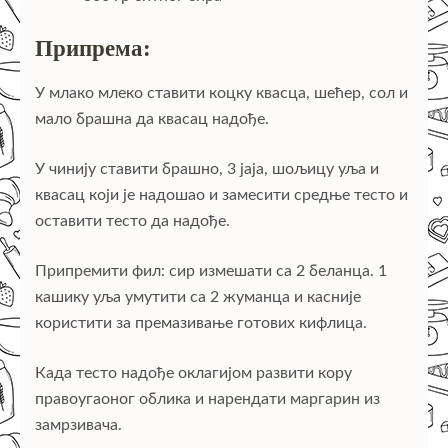
Припрема:
У млако млеко ставити коцку квасца, шећер, сол и
мало брашна да квасац надође.
У чинију ставити брашно, 3 јаја, шољицу уља и
квасац који је надошао и замесити средње тесто и
оставити тесто да надође.
Припремити фил: сир измешати са 2 беланца. 1
кашику уља умутити са 2 жуманца и касније
користити за премазивање готових кифлица.
Када тесто надође оклагијом развити кору
правоугаоног облика и нарендати маргарин из
замрзивача.