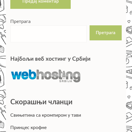
Претрага
Претрага
Најбољи веб хостинг у Србији
Скорашњи чланци
Свињетина са кромпиром у тави
Принцес крофне