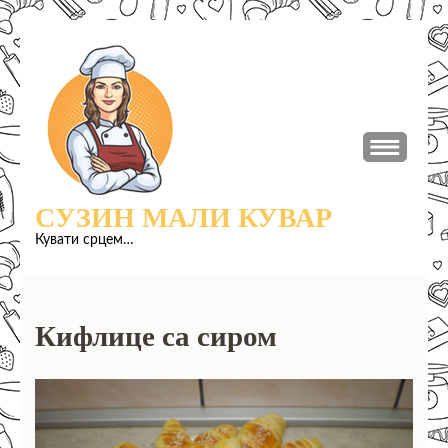
Прескочи
до
садржаја
(притисни
Ентер)
СУЗИН МАЛИ КУВАР
Кувати срцем…
Кифлице са сиром