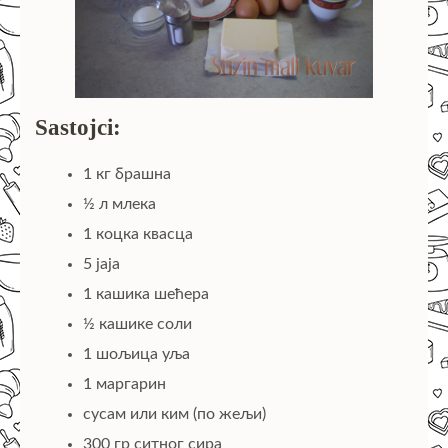
Sastojci:
1 кг брашна
½ л млека
1 коцка квасца
5 јаја
1 кашика шећера
½ кашике соли
1 шољица уља
1 маргарин
сусам или ким (по жељи)
300 гр ситног сира