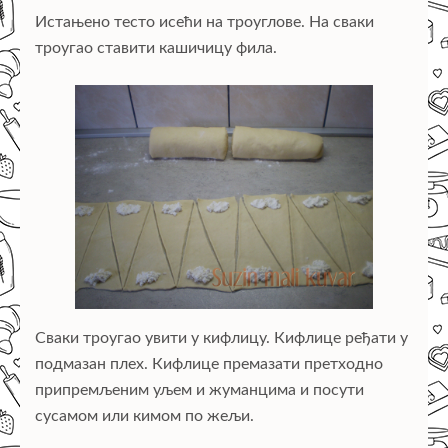
Истањено тесто исећи на троуглове. На сваки
троугао ставити кашичицу фила.
Сваки троугао увити у кифлицу. Кифлице ређати у
подмазан плех. Кифлице премазати претходно
припремљеним уљем и жуманцима и посути
сусамом или кимом по жељи.