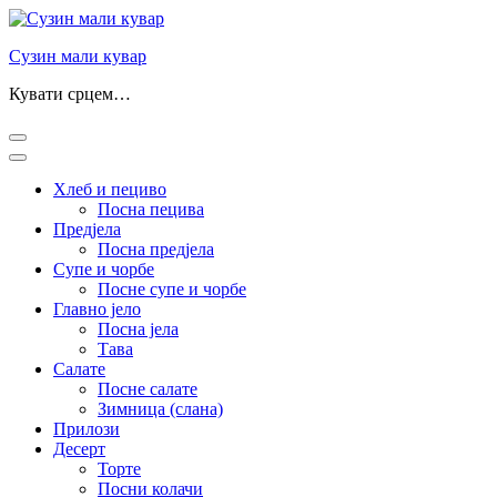
Прескочи
до
Сузин мали кувар
садржаја
(притисни
Кувати срцем…
Ентер)
Хлеб и пециво
Посна пецива
Предјела
Посна предјела
Супе и чорбе
Посне супе и чорбе
Главно јело
Посна јела
Тава
Салате
Посне салате
Зимница (слана)
Прилози
Десерт
Торте
Посни колачи