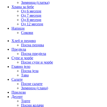
Зимница (слатка)
Храна за бебе
Од 6 месеци
Од 7 месеци
Од 8 месеци
Од 12 месеци
Напици
Сокови
Хлеб и пециво
Посна пецива
Предјела
Посна предјела
Супе и чорбе
Посне супе и чорбе
Главно јело
Посна јела
Тава
Салате
Посне салате
Зимница (слана)
Прилози
Десерт
Торте
Посни колачи