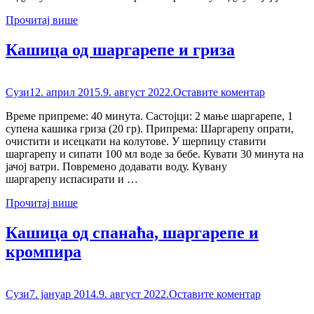
Прочитај више
Кашица од шаргарепе и гриза
Сузи
12. април 2015.
9. август 2022.
Оставите коментар
Време припреме: 40 минута. Састојци: 2 мање шаргарепе, 1
супена кашика гриза (20 гр). Припрема: Шаргарепу опрати,
очистити и исецкати на колутове. У шерпицу ставити
шаргарепу и сипати 100 мл воде за бебе. Кувати 30 минута на
јачој ватри. Повремено додавати воду. Кувану
шаргарепу испасирати и …
Прочитај више
Кашица од спанаћа, шаргарепе и
кромпира
Сузи
7. јануар 2014.
9. август 2022.
Оставите коментар