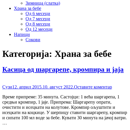
Зимница (слатка)
Храна за бебе
Од 6 месеци
Од 7 месеци
Од 8 месеци
Од 12 месеци
Напици
Сокови
Категорија:
Храна за бебе
Касица од шаргарепе, кромпира и јаја
Сузи
12. април 2015.
10. август 2022.
Оставите коментар
Време припреме: 35 минута. Састојци: 1 већа шаргарепа, 1
средњи кромпир, 1 јаје. Припрема: Шаргарепу опрати,
очистити и исецкати на колутове. Кромпир ољуштити и
исецкати на коцкице. У шерпицу ставити шаргарепу, кромпир
и сипати 100 мл воде за бебе. Кувати 30 минута на јачој ватри.
…