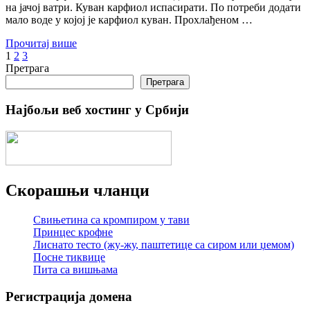
на јачој ватри. Куван карфиол испасирати. По потреби додати
мало воде у којој је карфиол куван. Прохлађеном …
Прочитај више
Пагинација
1
2
3
Претрага
чланака
Претрага
Најбољи веб хостинг у Србији
Скорашњи чланци
Свињетина са кромпиром у тави
Принцес крофне
Лиснато тесто (жу-жу, паштетице са сиром или џемом)
Посне тиквице
Пита са вишњама
Регистрација домена