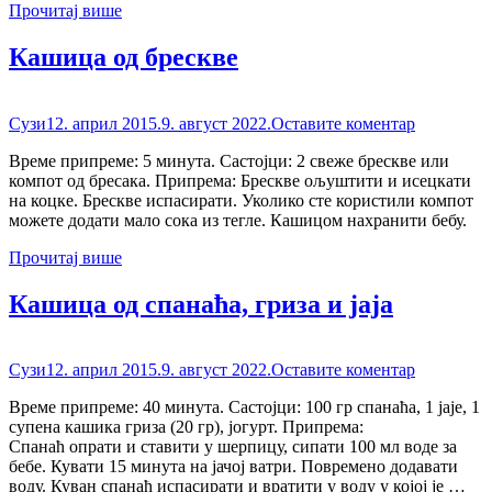
Прочитај више
Кашица од брескве
Сузи
12. април 2015.
9. август 2022.
Оставите коментар
Време припреме: 5 минута. Састојци: 2 свеже брескве или
компот од бресака. Припрема: Брескве ољуштити и исецкати
на коцке. Брескве испасирати. Уколико сте користили компот
можете додати мало сока из тегле. Кашицом нахранити бебу.
Прочитај више
Кашица од спанаћа, гриза и јаја
Сузи
12. април 2015.
9. август 2022.
Оставите коментар
Време припреме: 40 минута. Састојци: 100 гр спанаћа, 1 јаје, 1
супена кашика гриза (20 гр), јогурт. Припрема:
Спанаћ опрати и ставити у шерпицу, сипати 100 мл воде за
бебе. Кувати 15 минута на јачој ватри. Повремено додавати
воду. Куван спанаћ испасирати и вратити у воду у којој је …