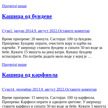
Прочитај више
Кашица од бундеве
Сузи
1. јануар 2014.
9. август 2022.
Оставите коментар
Време припреме: 20 минута. Састојци: 100 гр бундеве.
Припрема: Бундеву опрати, очистити кору и идећи на
парчиће. У шерпицу ставити бундеву и сипати 50 мл воде за
бебе. Кувати 15 минута на јачој ватри. Кувану бундеву
испасирати. По потреби додати мало воде у којој је …
Прочитај више
Кашица од карфиола
Сузи
14. децембар 2013.
9. август 2022.
Оставите коментар
Време припреме: 15 минута. Састојци: 100 гр карфиола.
Припрема: Карфиол опрати и одвојити цветове. У шерпицу
ставити карфиол и сипати 50 мл воде за бебе. Кувати 5 минута