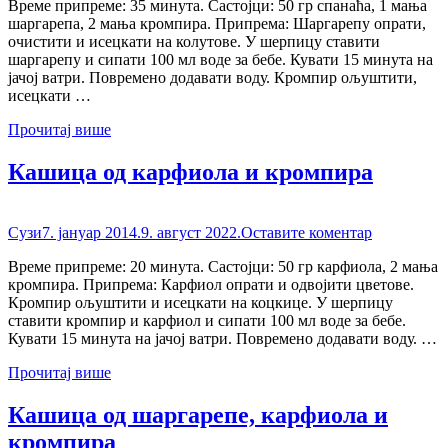
Време припреме: 35 минута. Састојци: 50 гр спанаћа, 1 мања
шаргарепа, 2 мања кромпира. Припрема: Шаргарепу опрати,
очистити и исецкати на колутове. У шерпицу ставити
шаргарепу и сипати 100 мл воде за бебе. Кувати 15 минута на
јачој ватри. Повремено додавати воду. Кромпир ољуштити,
исецкати …
Прочитај више
Кашица од карфиола и кромпира
Сузи
7. јануар 2014.
9. август 2022.
Оставите коментар
Време припреме: 20 минута. Састојци: 50 гр карфиола, 2 мања
кромпира. Припрема: Карфиол опрати и одвојити цветове.
Кромпир ољуштити и исецкати на коцкице. У шерпицу
ставити кромпир и карфиол и сипати 100 мл воде за бебе.
Кувати 15 минута на јачој ватри. Повремено додавати воду. …
Прочитај више
Кашица од шаргарепе, карфиола и
кромпира