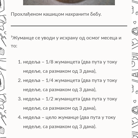
Прохлађеном кашицом нахранити бебу.
¹Жуманце се уводи у исхрану од осмог месеца и
то:
недеља – 1/8 жуманцета (два пута у току
недеље, са размаком од 3 дана),
недеља – 1/4 жуманцета (два пута у току
недеље, са размаком од 3 дана),
недеља – 1/2 жуманцета (два пута у току
недеље, са размаком од 3 дана),
недеља – цело жуманце (два пута у току
недеље, са размаком од 3 дана).