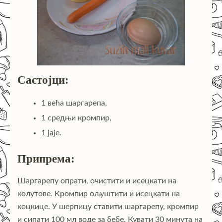
Састојци:
1 већа шаргарепа,
1 средњи кромпир,
1 јаје.
Припрема:
Шаргарепу опрати, очистити и исецкати на
колутове. Кромпир ољуштити и исецкати на
коцкице. У шерпицу ставити шаргарепу, кромпир
и сипати 100 мл воде за бебе. Кувати 30 минута на