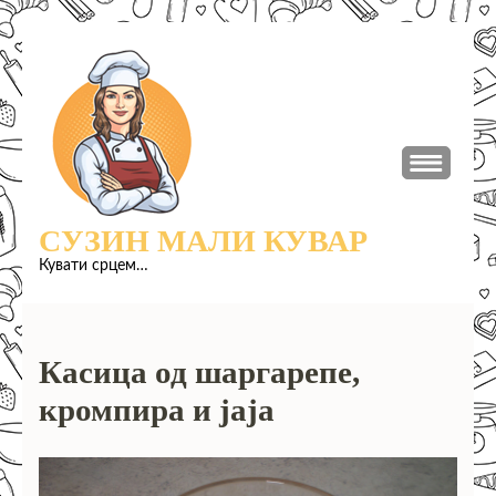
Прескочи
до
садржаја
(притисни
Ентер)
СУЗИН МАЛИ КУВАР
Кувати срцем…
Касица од шаргарепе,
кромпира и јаја