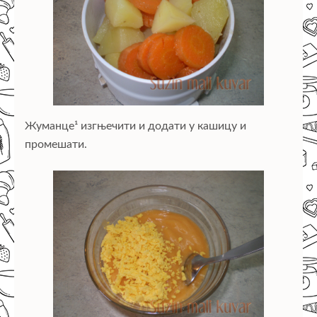
Жуманце¹ изгњечити и додати у кашицу и
промешати.