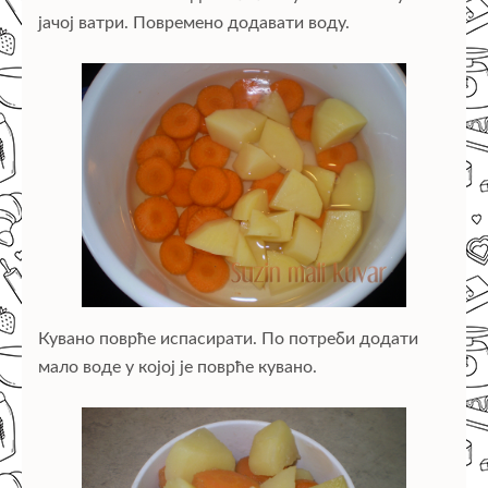
јачој ватри. Повремено додавати воду.
Кувано поврће испасирати. По потреби додати
мало воде у којој је поврће кувано.