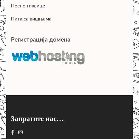
Посне тиквице
Пита са вишњама
Регистрација домена
Запратите нас…