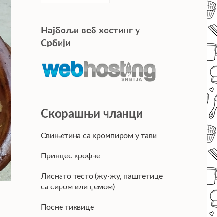
Најбољи веб хостинг у
Србији
Скорашњи чланци
Свињетина са кромпиром у тави
Принцес крофне
Лиснато тесто (жу-жу, паштетице
са сиром или џемом)
Посне тиквице