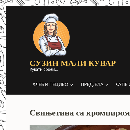
Прескочи
до
садржаја
(притисни
Ентер)
СУЗИН МАЛИ КУВАР
Кувати срцем…
ХЛЕБ И ПЕЦИВО
ПРЕДЈЕЛА
СУПЕ 
Свињетина са кромпиром