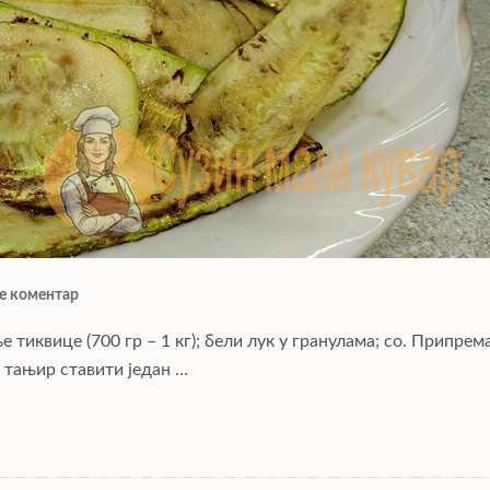
е коментар
 тиквице (700 гр – 1 кг); бели лук у гранулама; со. Припрема
 тањир ставити један …