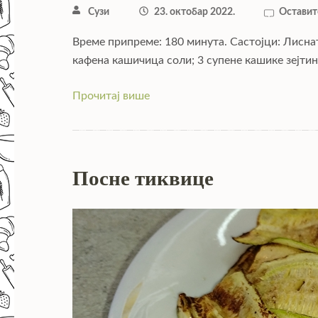
Сузи
23. октобар 2022.
Оставит
Време припреме: 180 минута. Састојци: Лиснат
кафена кашичица соли; 3 супене кашике зејти
Прочитај више
Посне тиквице