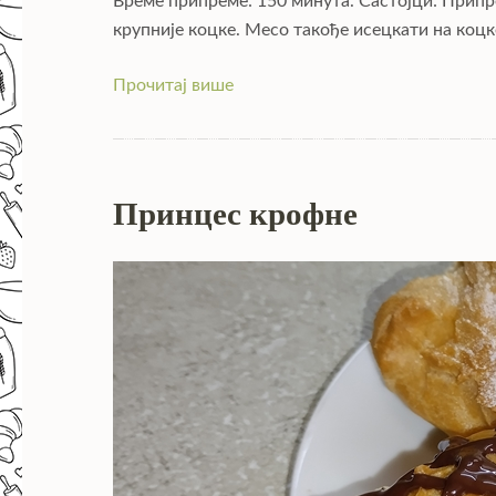
Време припреме: 150 минута. Састојци: Припр
крупније коцке. Месо такође исецкати на коцк
Прочитај више
Принцес крофне