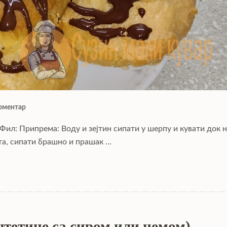
оментар
 Фил: Припрема: Воду и зејтин сипати у шерпу и кувати док 
та, сипати брашно и прашак …
штетице са сиром или џемом)