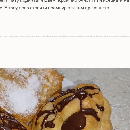
ема: Таву подмазати уљем. Кромпир очистити и исецкати на
е. У таву прво ставити кромпир а затим преко њега …