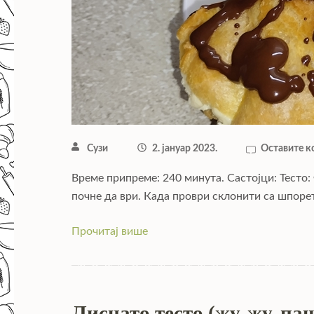
Сузи
2. јануар 2023.
Оставите к
Време припреме: 240 минута. Састојци: Тесто:
почне да ври. Када проври склонити са шпоре
Прочитај више
Лиснато тесто (жу-жу, па