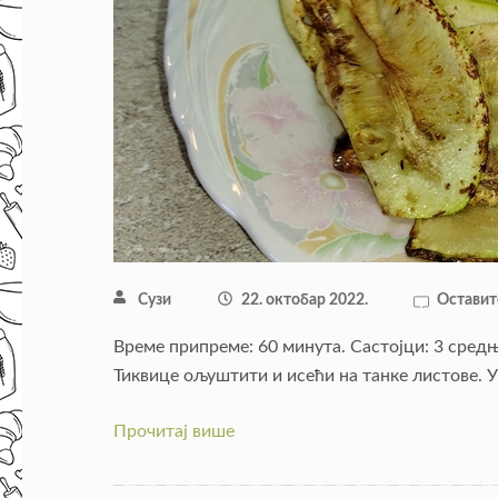
Сузи
22. октобар 2022.
Оставит
Време припреме: 60 минута. Састојци: 3 средње
Тиквице ољуштити и исећи на танке листове. У
Прочитај више