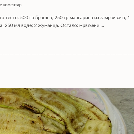
е коментар
о тесто: 500 гр брашна; 250 гр маргарина из замрзивача; 1
на; 250 мл воде; 2 жуманца. Остало: мрвљени …