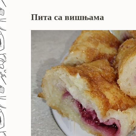
Пита са вишњама