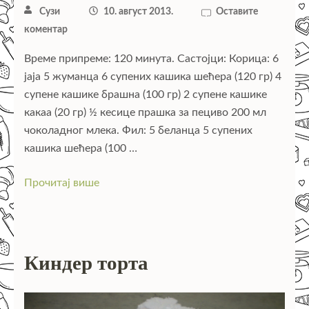
Сузи
10. август 2013.
Оставите
коментар
Време припреме: 120 минута. Састојци: Корица: 6
јаја 5 жуманца 6 супених кашика шећера (120 гр) 4
супене кашике брашна (100 гр) 2 супене кашике
какаа (20 гр) ½ кесице прашка за пециво 200 мл
чоколадног млека. Фил: 5 беланца 5 супених
кашика шећера (100 …
Прочитај више
Киндер торта