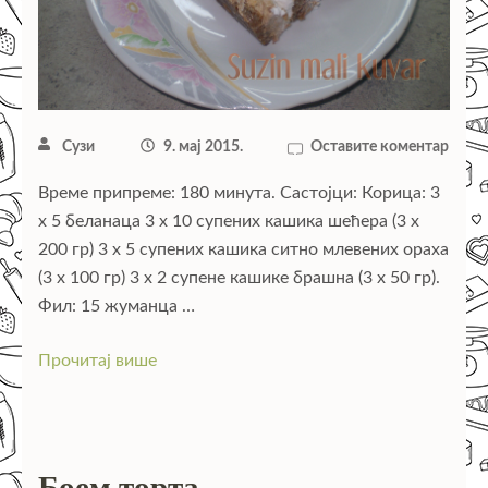
Сузи
9. мај 2015.
Оставите коментар
Време припреме: 180 минута. Састојци: Корица: 3
x 5 беланаца 3 x 10 супених кашика шећера (3 x
200 гр) 3 x 5 супених кашика ситно млевених ораха
(3 x 100 гр) 3 x 2 супене кашике брашна (3 x 50 гр).
Фил: 15 жуманца …
Прочитај више
Боем торта