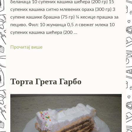
беланаца 10 супених кашика шећера (200 гр) 15
супених кашика ситно млевених ораха (300 гр) 3
супене кашике брашна (75 гр) ¼ кесице прашка за
пециво. Фил: 10 жуманца 0,5 л свежег млека 10
супених кашика шећера (200 …
Прочитај више
Торта Грета Гарбо