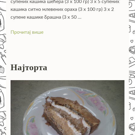
супених кашика шећера (3 x 100 гр) 3 x 5 супених
кашика ситно млевених ораха (3 x 100 гр) 3 x 2
супене кашике брашна (3 x 50 …
Прочитај више
Најторта