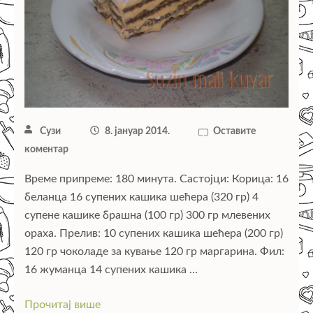
Сузи
8. јануар 2014.
Оставите
коментар
Време припреме: 180 минута. Састојци: Корица: 16
беланца 16 супених кашика шећера (320 гр) 4
супене кашике брашна (100 гр) 300 гр млевених
ораха. Прелив: 10 супених кашика шећера (200 гр)
120 гр чоколаде за кување 120 гр маргарина. Фил:
16 жуманца 14 супених кашика …
Прочитај више