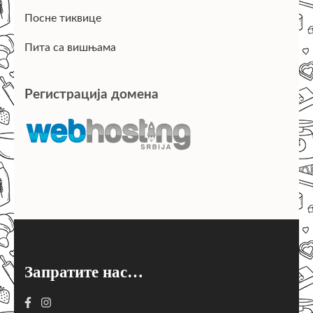
Посне тиквице
Пита са вишњама
Регистрација домена
Запратите нас…