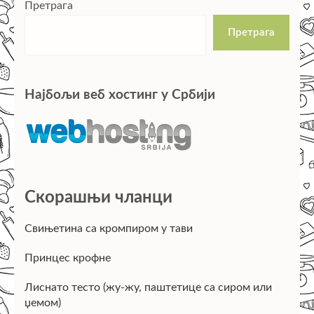
Претрага
Претрага
Најбољи веб хостинг у Србији
Скорашњи чланци
Свињетина са кромпиром у тави
Принцес крофне
Лиснато тесто (жу-жу, паштетице са сиром или
џемом)