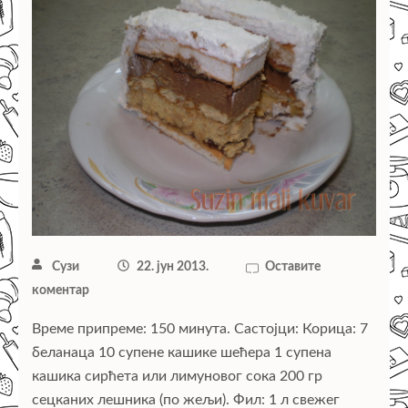
Сузи
22. јун 2013.
Оставите
коментар
Време припреме: 150 минута. Састојци: Корица: 7
беланаца 10 супене кашике шећера 1 супена
кашика сирћета или лимуновог сока 200 гр
сецканих лешника (по жељи). Фил: 1 л свежег