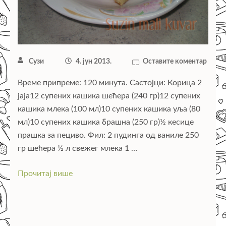
Сузи
4. јун 2013.
Оставите коментар
Време припреме: 120 минута. Састојци: Корица 2
јаја12 супених кашика шећера (240 гр)12 супених
кашика млека (100 мл)10 супених кашика уља (80
мл)10 супених кашика брашна (250 гр)½ кесице
прашка за пециво. Фил: 2 пудинга од ваниле 250
гр шећера ½ л свежег млека 1 …
Прочитај више