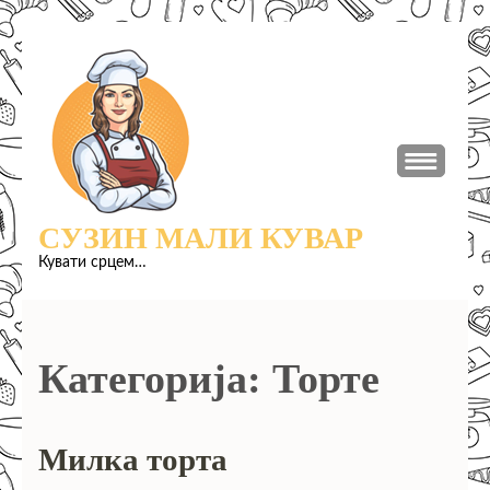
Прескочи
до
садржаја
(притисни
Ентер)
СУЗИН МАЛИ КУВАР
Кувати срцем…
Категорија:
Торте
Милка торта