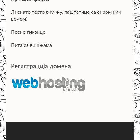
Лиснато тесто (жу-жу, паштетице са сиром или
џемом)
Посне тиквице
Пита са вишњама
Регистрација домена