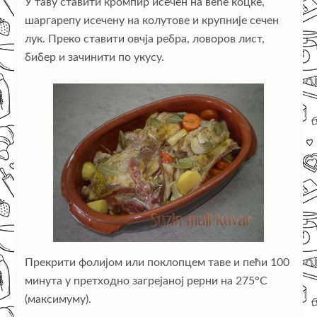
У таву ставити кромпир исечен на веће коцке,
шаргарепу исечену на колутове и крупније сечен
лук. Преко ставити овчја ребра, ловоров лист,
бибер и зачинити по укусу.
Прекрити фолијом или поклопцем таве и пећи 100
минута у претходно загрејаној рерни на 275°C
(максимуму).