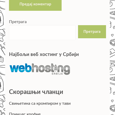
Претрага
Претрага
Најбољи веб хостинг у Србији
Скорашњи чланци
Свињетина са кромпиром у тави
Принцес крофне