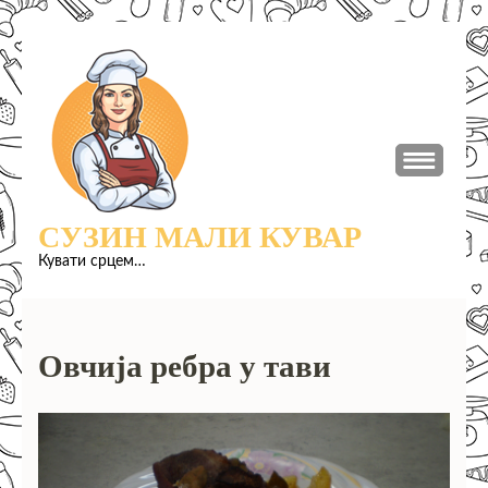
Прескочи
до
садржаја
(притисни
Ентер)
СУЗИН МАЛИ КУВАР
Кувати срцем…
Овчија ребра у тави