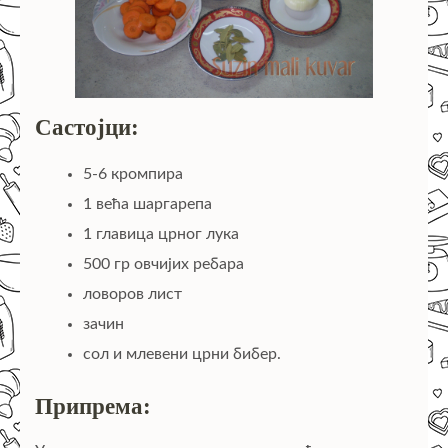
Састојци:
5-6 кромпира
1 већа шаргарепа
1 главица црног лука
500 гр овчијих ребара
ловоров лист
зачин
сол и млевени црни бибер.
Припрема: