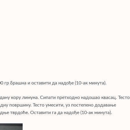
0 гр брашна и оставити да надође (10-ак минута).
рендану кору лимуна. Сипати претходно надошао квасац. Тесто
адну површину. Тесто умесити, уз постепено додавање
дње тврдоће. Оставити га да надође (10-ак минута).