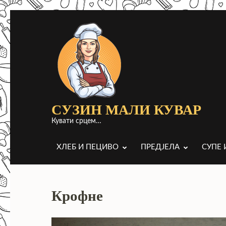
Прескочи
до
садржаја
(притисни
Ентер)
СУЗИН МАЛИ КУВАР
Кувати срцем…
ХЛЕБ И ПЕЦИВО
ПРЕДЈЕЛА
СУПЕ 
Крофне