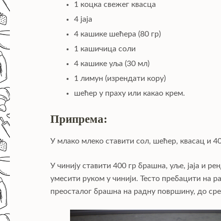
1 коцка свежег квасца
4 јаја
4 кашике шећера (80 гр)
1 кашичица соли
4 кашике уља (30 мл)
1 лимун (изрендати кору)
шећер у праху или какао крем.
Припрема:
У млако млеко ставити сол, шећер, квасац и 40
У чинију ставити 400 гр брашна, уље, јаја и 
умесити руком у чинији. Тесто пребацити на р
преосталог брашна на радну површину, до сре