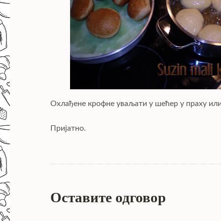
Охлађене крофне уваљати у шећер у праху или
Пријатно.
Оставите одговор