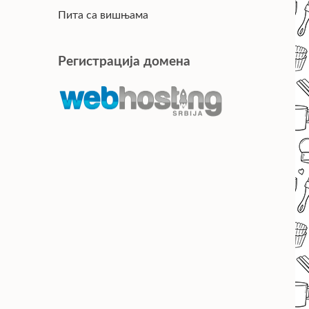
Пита са вишњама
Регистрација домена