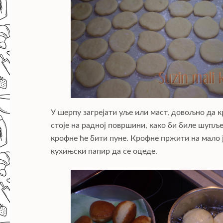
У шерпу загрејати уље или маст, довољно да 
стоје на радној површини, како би биле шупље
крофне ће бити пуне. Крофне пржити на мало ј
кухињски папир да се оцеде.