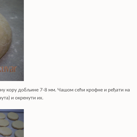
ну кору добљине 7-8 мм. Чашом сећи крофне и ређати на
ута) и окренути их.