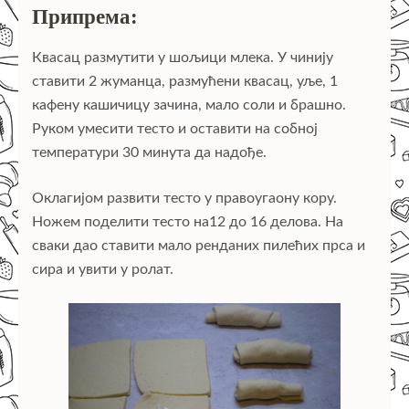
Припрема:
Квасац размутити у шољици млека. У чинију
ставити 2 жуманца, размућени квасац, уље, 1
кафену кашичицу зачина, мало соли и брашно.
Руком умесити тесто и оставити на собној
температури 30 минута да надође.
Оклагијом развити тесто у правоугаону кору.
Ножем поделити тесто на12 до 16 делова. На
сваки дао ставити мало ренданих пилећих прса и
сира и увити у ролат.