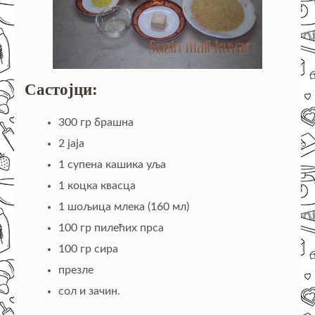
Састојци:
300 гр брашна
2 јаја
1 супена кашика уља
1 коцка квасца
1 шољица млека (160 мл)
100 гр пилећих прса
100 гр сира
презле
сол и зачин.