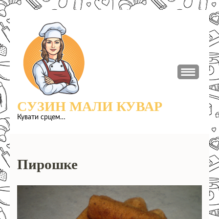
Прескочи
до
садржаја
(притисни
Ентер)
СУЗИН МАЛИ КУВАР
Кувати срцем…
Пирошке