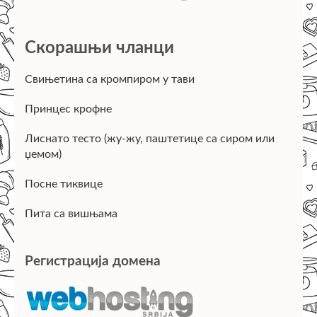
Скорашњи чланци
Свињетина са кромпиром у тави
Принцес крофне
Лиснато тесто (жу-жу, паштетице са сиром или
џемом)
Посне тиквице
Пита са вишњама
Регистрација домена