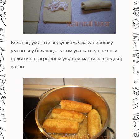
Беланац умутити виљушком. Сваку пирошку
умочити у беланац а затим уваљати у презле и
пржити на загрејаном уљу или масти на средњој
ватри.