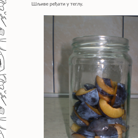
Шљиве ређати у теглу.