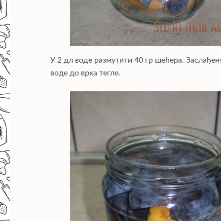
У 2 дл воде размутити 40 гр шећера. Заслађен
воде до врха тегле.