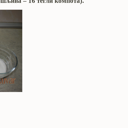
г шљива – 16 тегли компота).