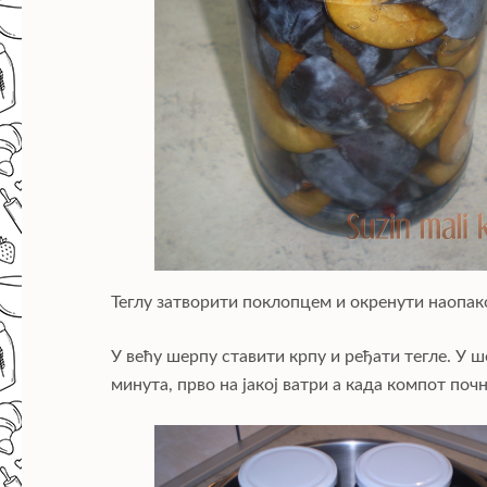
Теглу затворити поклопцем и окренути наопако
У већу шерпу ставити крпу и ређати тегле. У 
минута, прво на јакој ватри а када компот поч