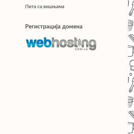
Пита са вишњама
Регистрација домена