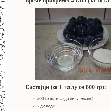
Време припреме: 4 сата (за 10 к
Састојци (за 1 теглу од 800 гр):
500 гр шљива (да нису мекане)
2 дл воде