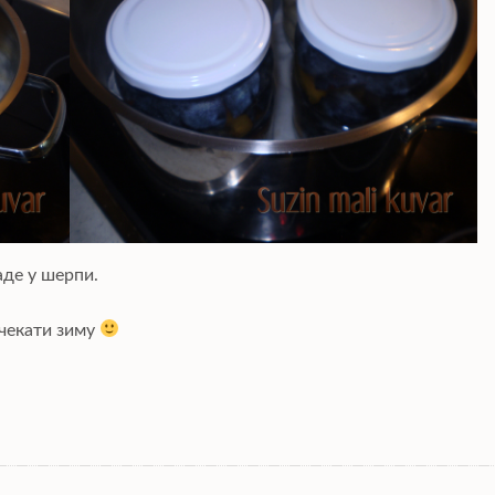
аде у шерпи.
 чекати зиму