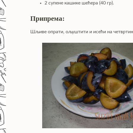
2 супене кашике шећера (40 гр).
Припрема:
Шљиве опрати, ољуштити и исећи на четвртин