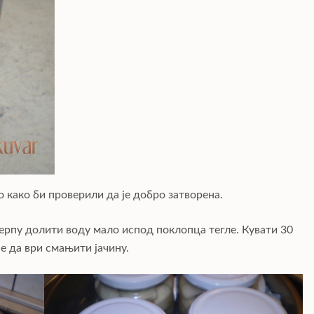
 како би проверили да је добро затворена.
шерпу долити воду мало испод поклопца тегле. Кувати 30
не да ври смањити јачину.