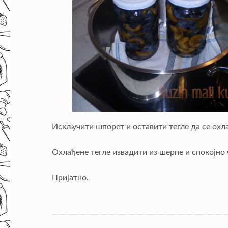
Искључити шпорет и оставити тегле да се охл
Охлађене тегле извадити из шерпе и спокојно
Пријатно.