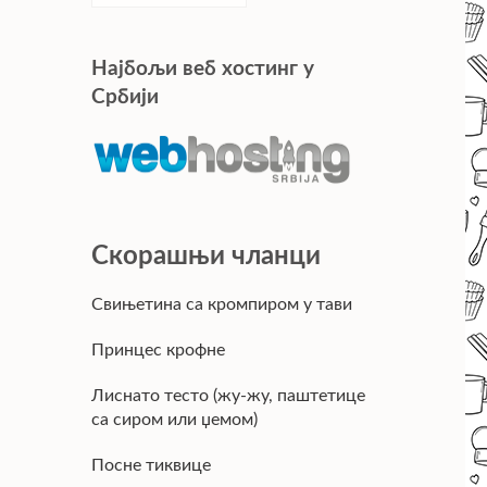
Најбољи веб хостинг у
Србији
Скорашњи чланци
Свињетина са кромпиром у тави
Принцес крофне
Лиснато тесто (жу-жу, паштетице
са сиром или џемом)
Посне тиквице