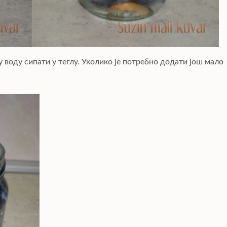
у воду сипати у теглу. Уколико је потребно додати још мало