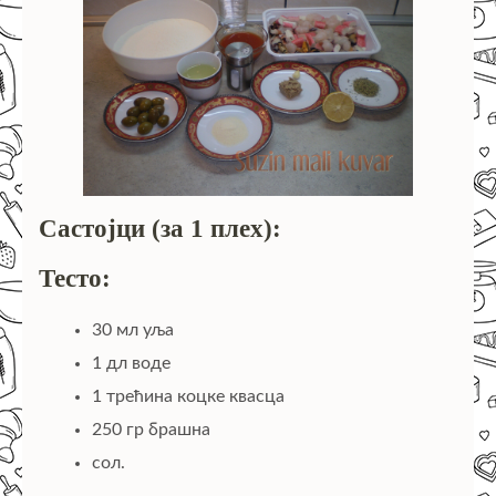
Састојци (за 1 плех):
Тесто:
30 мл уља
1 дл воде
1 трећина коцке квасца
250 гр брашна
сол.