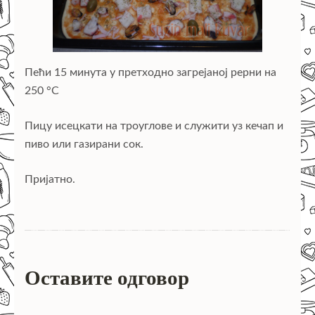
Пећи 15 минута у претходно загрејаној рерни на
250 °C
Пицу исецкати на троуглове и служити уз кечап и
пиво или газирани сок.
Пријатно.
Оставите одговор