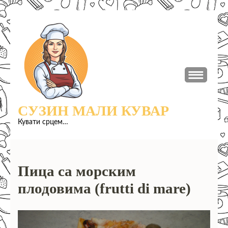
Прескочи
до
садржаја
(притисни
Ентер)
СУЗИН МАЛИ КУВАР
Кувати срцем…
Пица са морским
плодовима (frutti di mare)