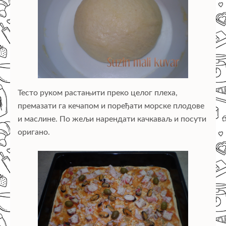
Тесто руком растањити преко целог плеха,
премазати га кечапом и поређати морске плодове
и маслине. По жељи нарендати качкаваљ и посути
оригано.