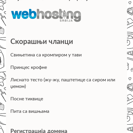
Скорашњи чланци
Свињетина са кромпиром у тави
Принцес крофне
Лиснато тесто (жу-жу, паштетице са сиром или
џемом)
Посне тиквице
Пита са вишњама
Регистрација домена