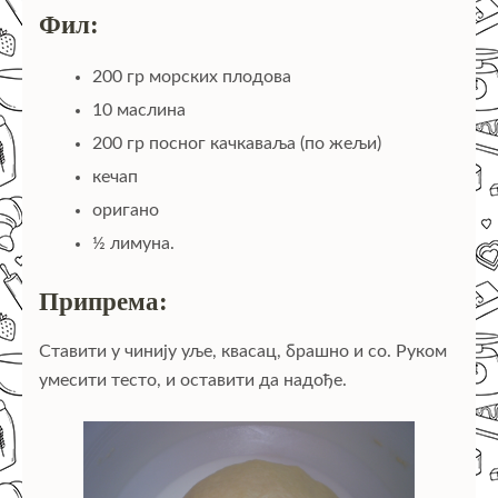
Фил:
200 гр морских плодова
10 маслина
200 гр посног качкаваља (по жељи)
кечап
оригано
½ лимуна.
Припрема:
Ставити у чинију уље, квасац, брашно и со. Руком
умесити тесто, и оставити да надође.